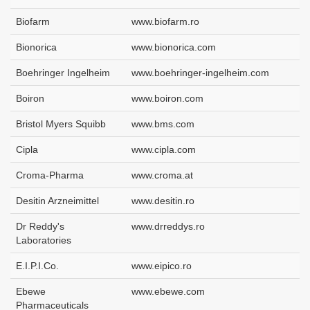
Biofarm
www.biofarm.ro
Bionorica
www.bionorica.com
Boehringer Ingelheim
www.boehringer-ingelheim.com
Boiron
www.boiron.com
Bristol Myers Squibb
www.bms.com
Cipla
www.cipla.com
Croma-Pharma
www.croma.at
Desitin Arzneimittel
www.desitin.ro
Dr Reddy's
www.drreddys.ro
Laboratories
E.I.P.I.Co.
www.eipico.ro
Ebewe
www.ebewe.com
Pharmaceuticals