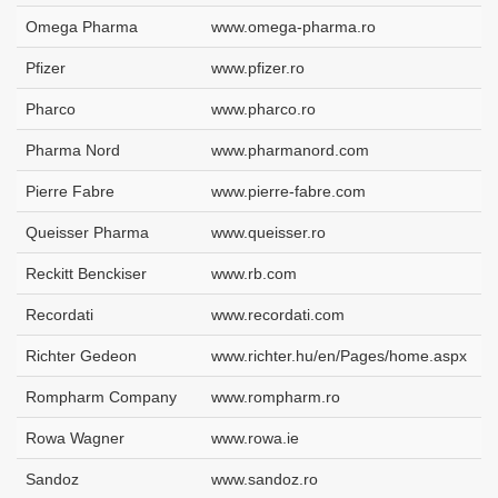
Omega Pharma
www.omega-pharma.ro
Pfizer
www.pfizer.ro
Pharco
www.pharco.ro
Pharma Nord
www.pharmanord.com
Pierre Fabre
www.pierre-fabre.com
Queisser Pharma
www.queisser.ro
Reckitt Benckiser
www.rb.com
Recordati
www.recordati.com
Richter Gedeon
www.richter.hu/en/Pages/home.aspx
Rompharm Company
www.rompharm.ro
Rowa Wagner
www.rowa.ie
Sandoz
www.sandoz.ro