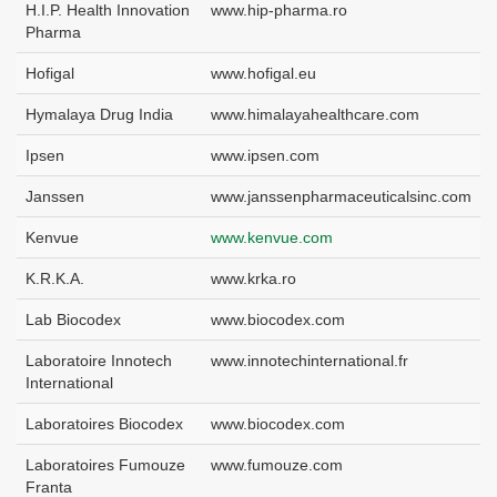
H.I.P. Health Innovation
www.hip-pharma.ro
Pharma
Hofigal
www.hofigal.eu
Hymalaya Drug India
www.himalayahealthcare.com
Ipsen
www.ipsen.com
Janssen
www.janssenpharmaceuticalsinc.com
Kenvue
www.kenvue.com
K.R.K.A.
www.krka.ro
Lab Biocodex
www.biocodex.com
Laboratoire Innotech
www.innotechinternational.fr
International
Laboratoires Biocodex
www.biocodex.com
Laboratoires Fumouze
www.fumouze.com
Franta