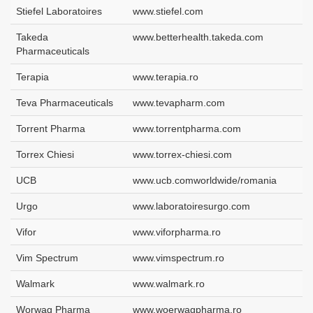
Stiefel Laboratoires
www.stiefel.com
Takeda
www.betterhealth.takeda.com
Pharmaceuticals
Terapia
www.terapia.ro
Teva Pharmaceuticals
www.tevapharm.com
Torrent Pharma
www.torrentpharma.com
Torrex Chiesi
www.torrex-chiesi.com
UCB
www.ucb.comworldwide/romania
Urgo
www.laboratoiresurgo.com
Vifor
www.viforpharma.ro
Vim Spectrum
www.vimspectrum.ro
Walmark
www.walmark.ro
Worwag Pharma
www.woerwagpharma.ro