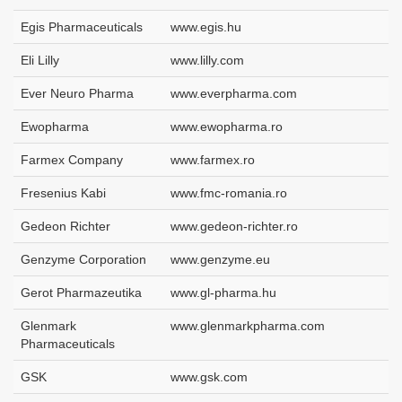
Egis Pharmaceuticals
www.egis.hu
Eli Lilly
www.lilly.com
Ever Neuro Pharma
www.everpharma.com
Ewopharma
www.ewopharma.ro
Farmex Company
www.farmex.ro
Fresenius Kabi
www.fmc-romania.ro
Gedeon Richter
www.gedeon-richter.ro
Genzyme Corporation
www.genzyme.eu
Gerot Pharmazeutika
www.gl-pharma.hu
Glenmark
www.glenmarkpharma.com
Pharmaceuticals
GSK
www.gsk.com