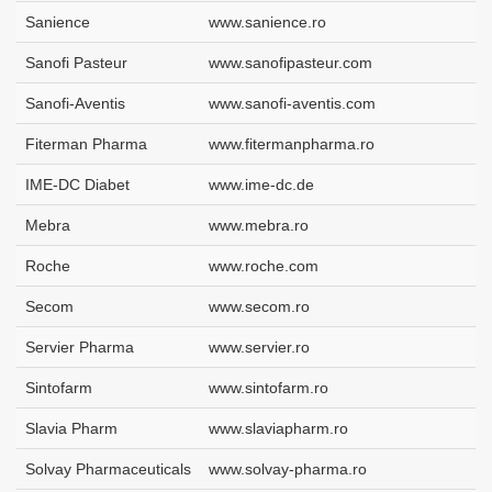
Sanience
www.sanience.ro
Sanofi Pasteur
www.sanofipasteur.com
Sanofi-Aventis
www.sanofi-aventis.com
Fiterman Pharma
www.fitermanpharma.ro
IME-DC Diabet
www.ime-dc.de
Mebra
www.mebra.ro
Roche
www.roche.com
Secom
www.secom.ro
Servier Pharma
www.servier.ro
Sintofarm
www.sintofarm.ro
Slavia Pharm
www.slaviapharm.ro
Solvay Pharmaceuticals
www.solvay-pharma.ro