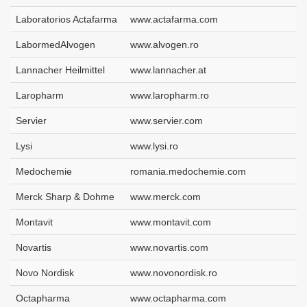
Laboratorios Actafarma
www.actafarma.com
LabormedAlvogen
www.alvogen.ro
Lannacher Heilmittel
www.lannacher.at
Laropharm
www.laropharm.ro
Servier
www.servier.com
Lysi
www.lysi.ro
Medochemie
romania.medochemie.com
Merck Sharp & Dohme
www.merck.com
Montavit
www.montavit.com
Novartis
www.novartis.com
Novo Nordisk
www.novonordisk.ro
Octapharma
www.octapharma.com