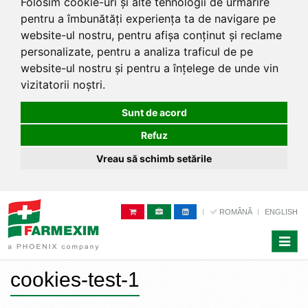
Folosim cookie-uri și alte tehnologii de urmărire
pentru a îmbunătăți experiența ta de navigare pe
website-ul nostru, pentru afișa conținut și reclame
personalizate, pentru a analiza traficul de pe
website-ul nostru și pentru a înțelege de unde vin
vizitatorii noștri.
Sunt de acord
Refuz
Vreau să schimb setările
ROMÂNĂ
ENGLISH
Toggle
naviga
cookies-test-1